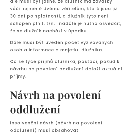
ale musí být jasné, že dlužník má závazky
vůči nejméně dvěma věřitelům, které jsou již
30 dní po splatnosti, a dlužník tyto není
schopen plnit, tzn. i nadále je nutno osvědčit,
že se dlužník nachází v úpadku.
Dále musí být uveden počet vyživovaných
osob a informace o majetku dlužníka.
Co se týče příjmů dlužníka, postačí, pokud k
návrhu na povolení oddlužení doloží aktuální
příjmy.
Návrh na povolení
oddlužení
Insolvenční návrh (návrh na povolení
oddlužení) musí obsahovat: