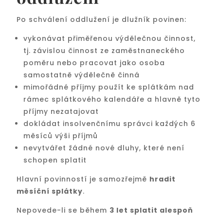
Po schválení oddlužení je dlužník povinen:
vykonávat přiměřenou výdělečnou činnost,
tj. závislou činnost ze zaměstnaneckého
poměru nebo pracovat jako osoba
samostatně výdělečně činná
mimořádné příjmy použít ke splátkám nad
rámec splátkového kalendáře a hlavně tyto
příjmy nezatajovat
dokládat insolvenčnímu správci každých 6
měsíců výši příjmů
nevytvářet žádné nové dluhy, které není
schopen splatit
Hlavní povinností je samozřejmě
hradit
měsíční splátky
.
Nepovede-li se během
3 let splatit alespoň