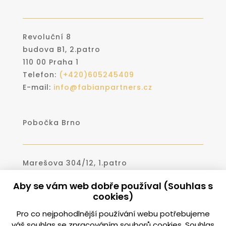
Revoluční 8
budova B1, 2.patro
110 00 Praha 1
Telefon:
(+420)
605245409
E-mail:
info@fabianpartners.cz
Pobočka Brno
Marešova 304/12, 1.patro
602 00 Brno
Aby se vám web dobře používal (Souhlas s
Telefon:
(+420)530331766
cookies)
(+420)605245409
Pro co nejpohodlnější používání webu potřebujeme
váš
souhlas
se zpracováním souborů cookies. Souhlas