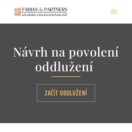
Návrh na povolení
oddlužení
ZAČÍT ODDLUŽENÍ