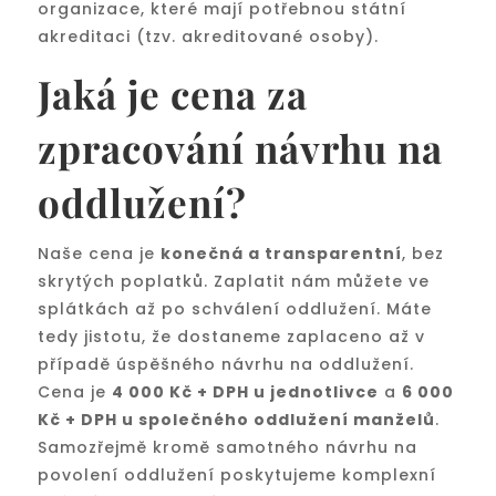
organizace, které mají potřebnou státní
akreditaci (tzv. akreditované osoby).
Jaká je cena za
zpracování návrhu na
oddlužení?
Naše cena je
konečná a transparentní
, bez
skrytých poplatků. Zaplatit nám můžete ve
splátkách až po schválení oddlužení. Máte
tedy jistotu, že dostaneme zaplaceno až v
případě úspěšného návrhu na oddlužení.
Cena je
4 000 Kč + DPH u jednotlivce
a
6 000
Kč + DPH u společného oddlužení manželů
.
Samozřejmě kromě samotného návrhu na
povolení oddlužení poskytujeme komplexní