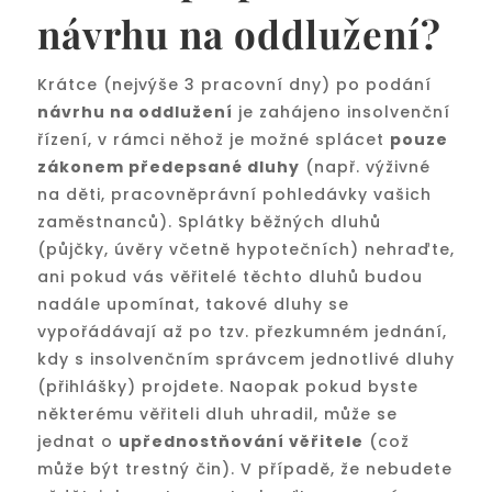
návrhu na oddlužení?
Krátce (nejvýše 3 pracovní dny) po podání
návrhu na oddlužení
je zahájeno insolvenční
řízení, v rámci něhož je možné splácet
pouze
zákonem předepsané dluhy
(např. výživné
na děti, pracovněprávní pohledávky vašich
zaměstnanců). Splátky běžných dluhů
(půjčky, úvěry včetně hypotečních) nehraďte,
ani pokud vás věřitelé těchto dluhů budou
nadále upomínat, takové dluhy se
vypořádávají až po tzv. přezkumném jednání,
kdy s insolvenčním správcem jednotlivé dluhy
(přihlášky) projdete. Naopak pokud byste
některému věřiteli dluh uhradil, může se
jednat o
upřednostňování věřitele
(což
může být trestný čin). V případě, že nebudete