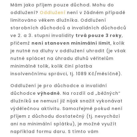
Mám jako příjem pouze důchod. Mohu do
oddlužení?
Oddlužení
není v žádném případě
limitováno věkem dlužníka. Oddlužení
starobních důchodců a invalidních důchodců
ve 2. a 3. stupni invalidity
trvá pouze 3 roky
,
přičemž
není stanoven minimální limit
, kolik
je nutné na dluhy v oddlužení uhradit (je však
nutné splácet na úhradu dluhů věřitelům
minimálně tolik, kolik činí platba
insolvenčnímu správci, tj. 1089 Kč/měsíčně).
Oddlužení je pro důchodce a invalidní
důchodce
výhodné
. Na rozdíl od „běžných“
dlužníků se nemusí již nijak snažit vykonávat
výdělečnou aktivitu. Samozřejmě pokud není
příjem z důchodu dostatečný (tj. nevychází
ani na minimální splátku), je možné využít
například formu daru. S tímto vám