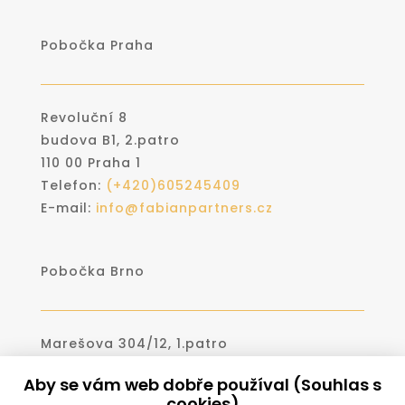
Pobočka Praha
Revoluční 8
budova B1, 2.patro
110 00 Praha 1
Telefon:
(+420)
605245409
E-mail:
info@fabianpartners.cz
Pobočka Brno
Marešova 304/12, 1.patro
602 00 Brno
Aby se vám web dobře používal (Souhlas s
Telefon:
(+420)530331766
cookies)