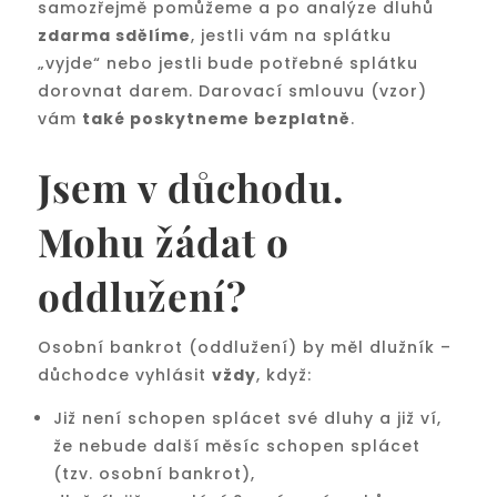
samozřejmě pomůžeme a po analýze dluhů
zdarma sdělíme
, jestli vám na splátku
„vyjde“ nebo jestli bude potřebné splátku
dorovnat darem. Darovací smlouvu (vzor)
vám
také poskytneme bezplatně
.
Jsem v důchodu.
Mohu žádat o
oddlužení?
Osobní bankrot (oddlužení) by měl dlužník –
důchodce vyhlásit
vždy
, když:
Již není schopen splácet své dluhy a již ví,
že nebude další měsíc schopen splácet
(tzv. osobní bankrot),