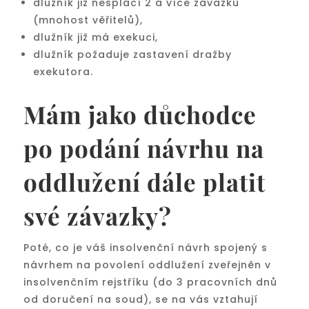
dlužník již nesplácí 2 a více závazků
(mnohost věřitelů),
dlužník již má exekuci,
dlužník požaduje zastavení dražby
exekutora.
Mám jako důchodce
po podání návrhu na
oddlužení dále platit
své závazky?
Poté, co je váš insolvenční návrh spojený s
návrhem na povolení oddlužení zveřejněn v
insolvenčním rejstříku (do 3 pracovních dnů
od doručení na soud), se na vás vztahují