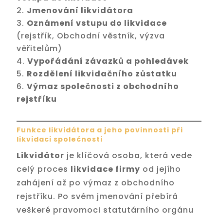
Jmenování likvidátora
Oznámení vstupu do likvidace
(rejstřík, Obchodní věstník, výzva
věřitelům)
Vypořádání závazků a pohledávek
Rozdělení likvidačního zůstatku
Výmaz společnosti z obchodního
rejstříku
Funkce likvidátora a jeho povinnosti při
likvidaci společnosti
Likvidátor
je klíčová osoba, která vede
celý proces
likvidace firmy
od jejího
zahájení až po výmaz z obchodního
rejstříku. Po svém jmenování přebírá
veškeré pravomoci statutárního orgánu